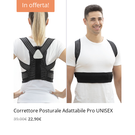
In offerta!
Correttore Posturale Adattabile Pro UNISEX
Il
Il
39,00
€
22,90
€
prezzo
prezzo
originale
attuale