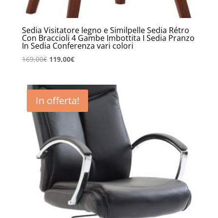
Sedia Visitatore legno e Similpelle Sedia Rétro
Con Braccioli 4 Gambe Imbottita I Sedia Pranzo
In Sedia Conferenza vari colori
Il
Il
169,00
€
119,00
€
prezzo
prezzo
originale
attuale
era:
è:
In offerta!
169,00€.
119,00€.