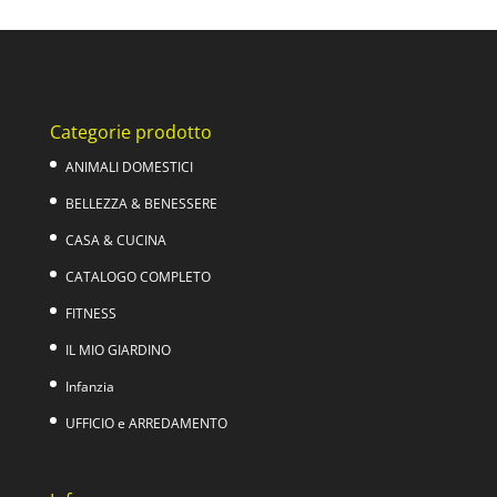
originale
attuale
era:
è:
99,00€.
79,00€.
Categorie prodotto
ANIMALI DOMESTICI
BELLEZZA & BENESSERE
CASA & CUCINA
CATALOGO COMPLETO
FITNESS
IL MIO GIARDINO
Infanzia
UFFICIO e ARREDAMENTO