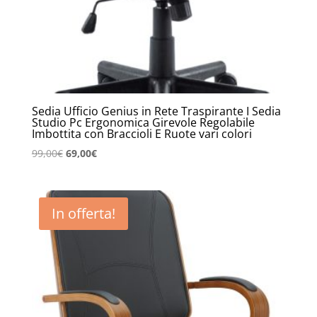
Sedia Ufficio Genius in Rete Traspirante I Sedia
Studio Pc Ergonomica Girevole Regolabile
Imbottita con Braccioli E Ruote vari colori
Il
Il
99,00
€
69,00
€
prezzo
prezzo
originale
attuale
era:
è:
In offerta!
99,00€.
69,00€.