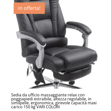
era:
è:
In offerta!
39,00€.
22,90€.
Sedia da ufficio massaggiante relax con
poggiapiedi estraibile, altezza regolabile, in
similpelle, ergonomica, girevole capacità maxi
carico 150 kg VARI COLORI