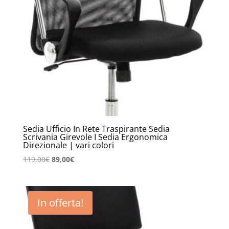
Sedia Ufficio In Rete Traspirante Sedia
Scrivania Girevole I Sedia Ergonomica
Direzionale | vari colori
Il
Il
119,00
€
89,00
€
prezzo
prezzo
originale
attuale
era:
è:
In offerta!
119,00€.
89,00€.