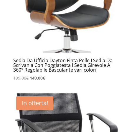
Sedia Da Ufficio Dayton Finta Pelle I Sedia Da
Scrivania Con Poggiatesta I Sedia Girevole A
360° Regolabile Basculante vari colori
Il
Il
199,00
€
149,00
€
prezzo
prezzo
originale
attuale
era:
è:
In offerta!
199,00€.
149,00€.