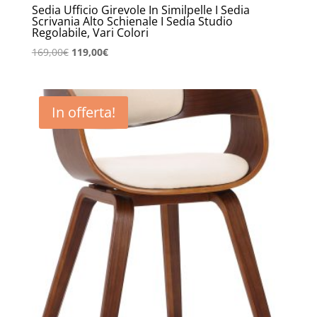
Sedia Ufficio Girevole In Similpelle I Sedia
Scrivania Alto Schienale I Sedia Studio
Regolabile, Vari Colori
Il
Il
169,00
€
119,00
€
prezzo
prezzo
originale
attuale
era:
è:
In offerta!
169,00€.
119,00€.