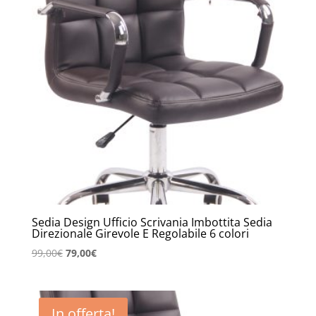
Sedia Design Ufficio Scrivania Imbottita Sedia
Direzionale Girevole E Regolabile 6 colori
Il
Il
99,00
€
79,00
€
prezzo
prezzo
originale
attuale
era:
è:
In offerta!