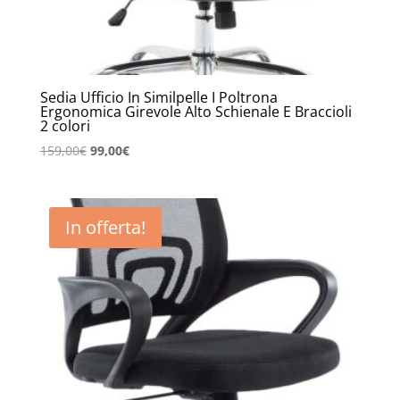
Sedia Ufficio In Similpelle I Poltrona
Ergonomica Girevole Alto Schienale E Braccioli
2 colori
Il
Il
159,00
€
99,00
€
prezzo
prezzo
originale
attuale
era:
è:
In offerta!
159,00€.
99,00€.