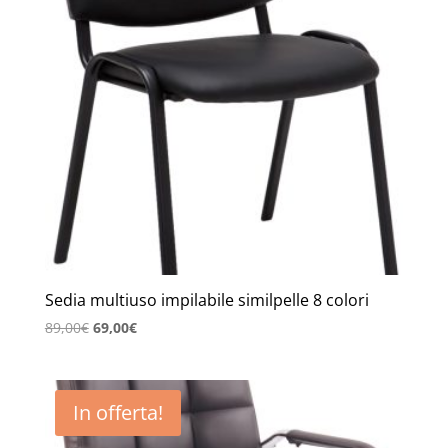
Sedia multiuso impilabile similpelle 8 colori
Il
Il
89,00
€
69,00
€
prezzo
prezzo
originale
attuale
era:
è:
In offerta!
89,00€.
69,00€.