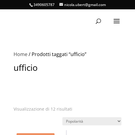
3490605787
nicola.ubert@gmail.com
Home
/ Prodotti taggati “ufficio”
ufficio
Popolarità
Visualizzazione di 12 risultati