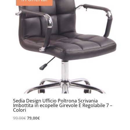
99,00€.
79,00€.
Sedia Design Ufficio Poltrona Scrivania
Imbottita in ecopelle Girevole E Regolabile 7 –
Colori
Il
Il
99,00
€
79,00
€
prezzo
prezzo