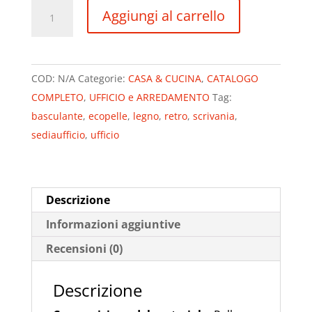
Sedia
Aggiungi al carrello
Da
Ufficio
Dayton
COD:
N/A
Categorie:
CASA & CUCINA
,
CATALOGO
Finta
COMPLETO
,
UFFICIO e ARREDAMENTO
Tag:
Pelle
basculante
,
ecopelle
,
legno
,
retro
,
scrivania
,
I
sediaufficio
,
ufficio
Sedia
Da
Scrivania
Con
Descrizione
Poggiatesta
Informazioni aggiuntive
I
Recensioni (0)
Sedia
Girevole
Descrizione
A
360°