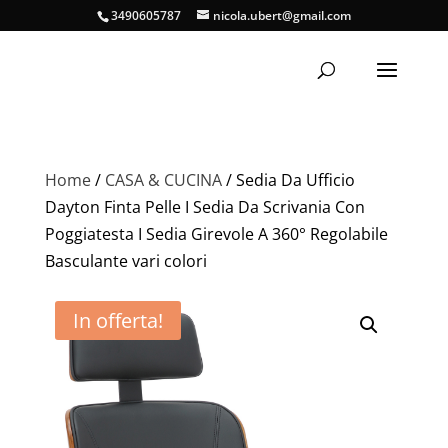
3490605787
nicola.ubert@gmail.com
Home
/
CASA & CUCINA
/ Sedia Da Ufficio
Dayton Finta Pelle I Sedia Da Scrivania Con
Poggiatesta I Sedia Girevole A 360° Regolabile
Basculante vari colori
In offerta!