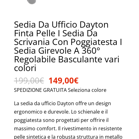
Sedia Da Ufficio Dayton
Finta Pelle I Sedia Da
Scrivania Con Poggiatesta I
Sedia Girevole A 360°
Regolabile Basculante vari
colori
Il
Il
199,00
€
149,00
€
prezzo
prezzo
SPEDIZIONE GRATUITA Seleziona colore
originale
attuale
era:
è:
La sedia da ufficio Dayton offre un design
199,00€.
149,00€.
ergonomico e durevole. Lo schienale e il
poggiatesta sono progettati per offrire il
massimo comfort. Il rivestimento in resistente
pelle sintetica e la robusta struttura in metallo