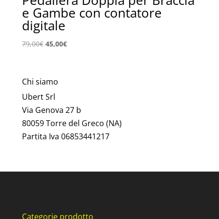
Pedaliera Doppia per Braccia
e Gambe con contatore
digitale
Il
Il
79,00
€
45,00
€
prezzo
prezzo
originale
attuale
era:
è:
Chi siamo
79,00€.
45,00€.
Ubert Srl
Via Genova 27 b
80059 Torre del Greco (NA)
Partita Iva 06853441217
Categorie prodotto