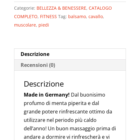
gel
Categorie:
BELLEZZA & BENESSERE
,
CATALOGO
raffredda
COMPLETO
,
FITNESS
Tag:
balsamo
,
cavallo
,
e
muscolare
,
piedi
rilassa
con
Arnica,
Canfora
Descrizione
e
Recensioni (0)
Menta
quantità
Descrizione
Made in Germany!
Dal buonisimo
profumo di menta piperita e dal
grande potere rinfrescante ottimo da
utilizzare nel periodo più caldo
dell’anno! Un buon massaggio prima di
andare a dormire vi rinfrescherà e vi