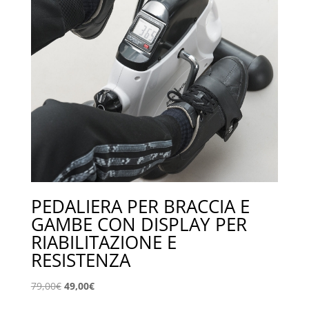
PEDALIERA PER BRACCIA E
GAMBE CON DISPLAY PER
RIABILITAZIONE E
RESISTENZA
Il
Il
79,00
€
49,00
€
prezzo
prezzo